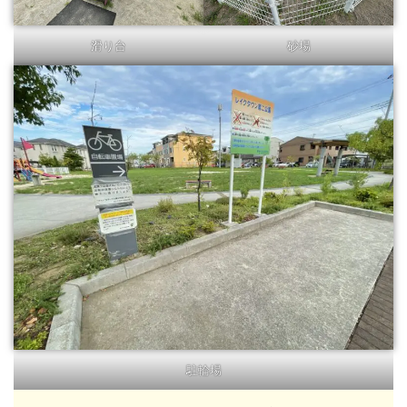
滑り台
砂場
駐輪場