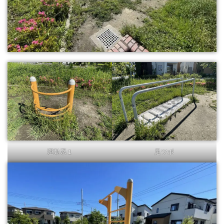
運動系１
足ツボ