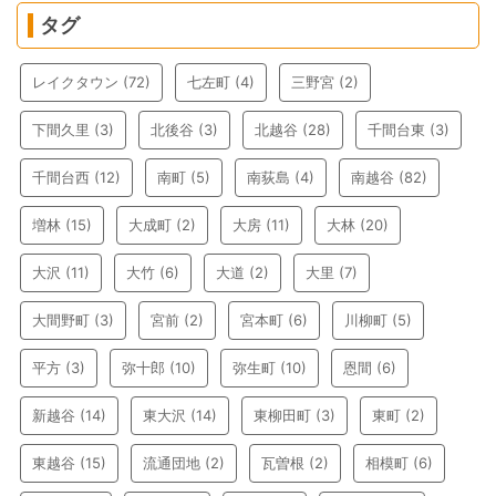
タグ
レイクタウン
(72)
七左町
(4)
三野宮
(2)
下間久里
(3)
北後谷
(3)
北越谷
(28)
千間台東
(3)
千間台西
(12)
南町
(5)
南荻島
(4)
南越谷
(82)
増林
(15)
大成町
(2)
大房
(11)
大林
(20)
大沢
(11)
大竹
(6)
大道
(2)
大里
(7)
大間野町
(3)
宮前
(2)
宮本町
(6)
川柳町
(5)
平方
(3)
弥十郎
(10)
弥生町
(10)
恩間
(6)
新越谷
(14)
東大沢
(14)
東柳田町
(3)
東町
(2)
東越谷
(15)
流通団地
(2)
瓦曽根
(2)
相模町
(6)