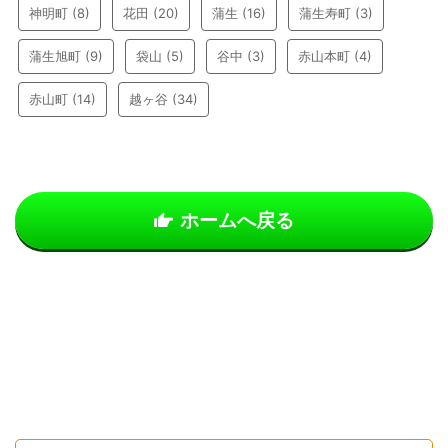
神明町
(8)
花田
(20)
蒲生
(16)
蒲生寿町
(3)
蒲生旭町
(9)
袋山
(5)
谷中
(3)
赤山本町
(4)
赤山町
(14)
越ヶ谷
(34)
ホームへ戻る