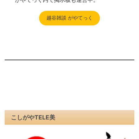
越谷雑談 がやてっく
こしがやTELE美