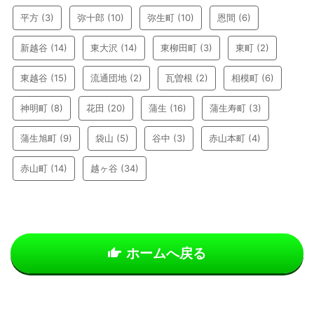
平方
(3)
弥十郎
(10)
弥生町
(10)
恩間
(6)
新越谷
(14)
東大沢
(14)
東柳田町
(3)
東町
(2)
東越谷
(15)
流通団地
(2)
瓦曽根
(2)
相模町
(6)
神明町
(8)
花田
(20)
蒲生
(16)
蒲生寿町
(3)
蒲生旭町
(9)
袋山
(5)
谷中
(3)
赤山本町
(4)
赤山町
(14)
越ヶ谷
(34)
ホームへ戻る