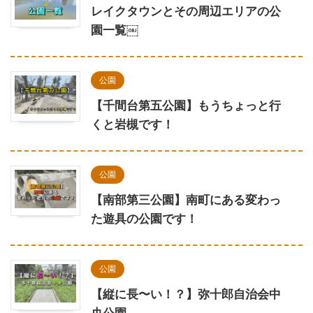
レイクタウンとその周辺エリアの公
園一覧￼
公園
【千間台第五公園】もうちょっと行
くと岩槻です！
公園
【南部第三公園】南町にある変わっ
た遊具の公園です！
公園
【縦に長〜い！？】弥十郎自治会中
央公園