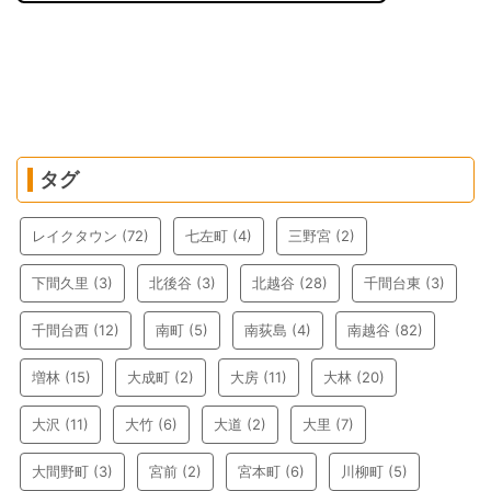
タグ
レイクタウン
(72)
七左町
(4)
三野宮
(2)
下間久里
(3)
北後谷
(3)
北越谷
(28)
千間台東
(3)
千間台西
(12)
南町
(5)
南荻島
(4)
南越谷
(82)
増林
(15)
大成町
(2)
大房
(11)
大林
(20)
大沢
(11)
大竹
(6)
大道
(2)
大里
(7)
大間野町
(3)
宮前
(2)
宮本町
(6)
川柳町
(5)