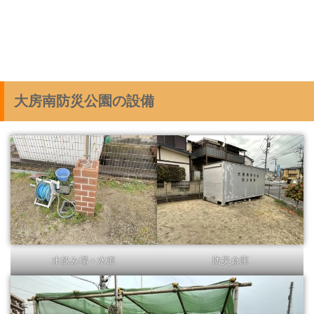
大房南防災公園の設備
水飲み場＋水道
防災倉庫