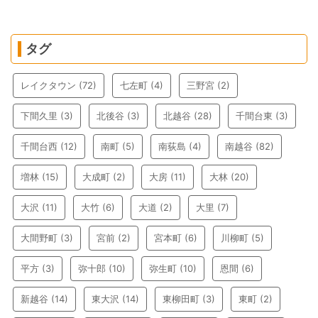
タグ
レイクタウン
(72)
七左町
(4)
三野宮
(2)
下間久里
(3)
北後谷
(3)
北越谷
(28)
千間台東
(3)
千間台西
(12)
南町
(5)
南荻島
(4)
南越谷
(82)
増林
(15)
大成町
(2)
大房
(11)
大林
(20)
大沢
(11)
大竹
(6)
大道
(2)
大里
(7)
大間野町
(3)
宮前
(2)
宮本町
(6)
川柳町
(5)
平方
(3)
弥十郎
(10)
弥生町
(10)
恩間
(6)
新越谷
(14)
東大沢
(14)
東柳田町
(3)
東町
(2)