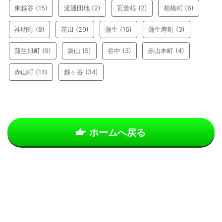
東越谷
(15)
流通団地
(2)
瓦曽根
(2)
相模町
(6)
神明町
(8)
花田
(20)
蒲生
(16)
蒲生寿町
(3)
蒲生旭町
(9)
袋山
(5)
谷中
(3)
赤山本町
(4)
赤山町
(14)
越ヶ谷
(34)
ホームへ戻る