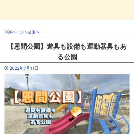
TOPページ
>
公園
>
【恩間公園】遊具も設備も運動器具もあ
る公園
2022年7月11日