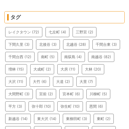
タグ
レイクタウン
(72)
七左町
(4)
三野宮
(2)
下間久里
(3)
北後谷
(3)
北越谷
(28)
千間台東
(3)
千間台西
(12)
南町
(5)
南荻島
(4)
南越谷
(82)
増林
(15)
大成町
(2)
大房
(11)
大林
(20)
大沢
(11)
大竹
(6)
大道
(2)
大里
(7)
大間野町
(3)
宮前
(2)
宮本町
(6)
川柳町
(5)
平方
(3)
弥十郎
(10)
弥生町
(10)
恩間
(6)
新越谷
(14)
東大沢
(14)
東柳田町
(3)
東町
(2)