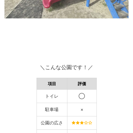
＼こんな公園です！／
項目
評価
トイレ
◯
駐車場
×
公園の広さ