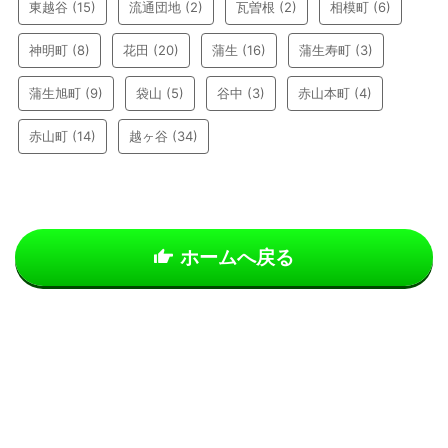
東越谷
(15)
流通団地
(2)
瓦曽根
(2)
相模町
(6)
神明町
(8)
花田
(20)
蒲生
(16)
蒲生寿町
(3)
蒲生旭町
(9)
袋山
(5)
谷中
(3)
赤山本町
(4)
赤山町
(14)
越ヶ谷
(34)
ホームへ戻る