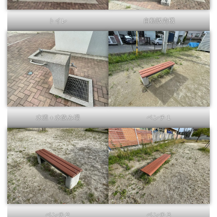
トイレ
自動販売機
水道＋水飲み場
ベンチ１
ベンチ２
ベンチ３