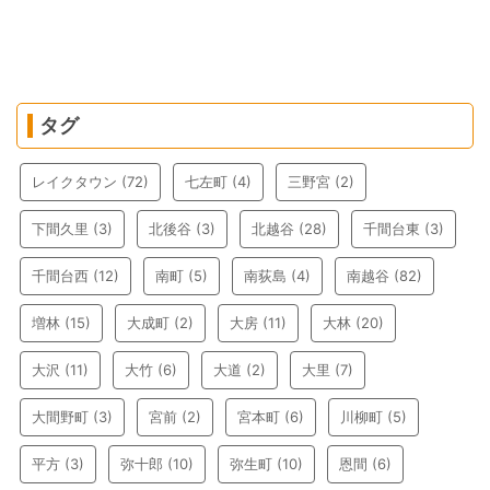
タグ
レイクタウン
(72)
七左町
(4)
三野宮
(2)
下間久里
(3)
北後谷
(3)
北越谷
(28)
千間台東
(3)
千間台西
(12)
南町
(5)
南荻島
(4)
南越谷
(82)
増林
(15)
大成町
(2)
大房
(11)
大林
(20)
大沢
(11)
大竹
(6)
大道
(2)
大里
(7)
大間野町
(3)
宮前
(2)
宮本町
(6)
川柳町
(5)
平方
(3)
弥十郎
(10)
弥生町
(10)
恩間
(6)