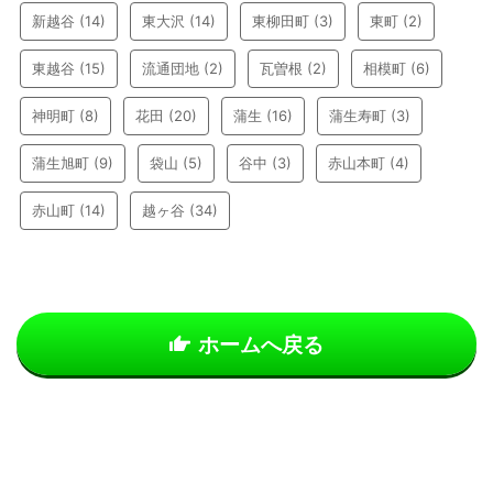
新越谷
(14)
東大沢
(14)
東柳田町
(3)
東町
(2)
東越谷
(15)
流通団地
(2)
瓦曽根
(2)
相模町
(6)
神明町
(8)
花田
(20)
蒲生
(16)
蒲生寿町
(3)
蒲生旭町
(9)
袋山
(5)
谷中
(3)
赤山本町
(4)
赤山町
(14)
越ヶ谷
(34)
ホームへ戻る