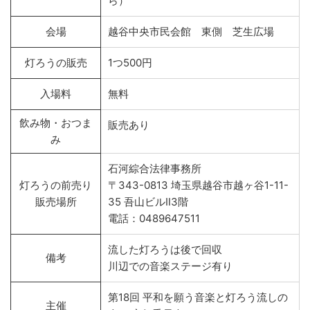
ら）
会場
越谷中央市民会館 東側 芝生広場
灯ろうの販売
1つ500円
入場料
無料
飲み物・おつま
販売あり
み
石河綜合法律事務所
灯ろうの前売り
〒343-0813 埼玉県越谷市越ヶ谷1-11-
販売場所
35 吾山ビルⅡ3階
電話：0489647511
流した灯ろうは後で回収
備考
川辺での音楽ステージ有り
第18回 平和を願う音楽と灯ろう流しの
主催