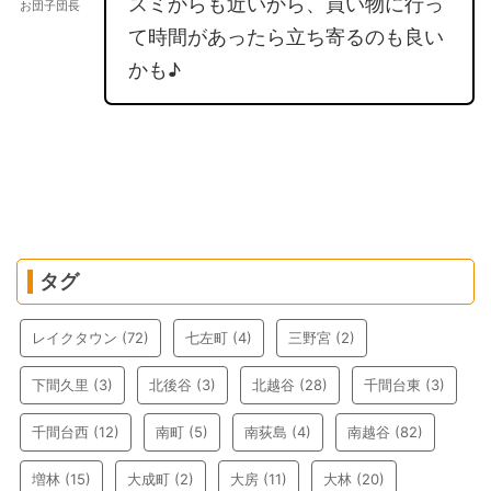
スミからも近いから、買い物に行っ
お団子団長
て時間があったら立ち寄るのも良い
かも♪
タグ
レイクタウン
(72)
七左町
(4)
三野宮
(2)
下間久里
(3)
北後谷
(3)
北越谷
(28)
千間台東
(3)
千間台西
(12)
南町
(5)
南荻島
(4)
南越谷
(82)
増林
(15)
大成町
(2)
大房
(11)
大林
(20)