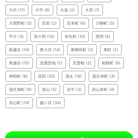
大沢
(11)
大竹
(6)
大道
(2)
大里
(7)
大間野町
(3)
宮前
(2)
宮本町
(6)
川柳町
(5)
平方
(3)
弥十郎
(10)
弥生町
(10)
恩間
(6)
新越谷
(14)
東大沢
(14)
東柳田町
(3)
東町
(2)
東越谷
(15)
流通団地
(2)
瓦曽根
(2)
相模町
(6)
神明町
(8)
花田
(20)
蒲生
(16)
蒲生寿町
(3)
蒲生旭町
(9)
袋山
(5)
谷中
(3)
赤山本町
(4)
赤山町
(14)
越ヶ谷
(34)