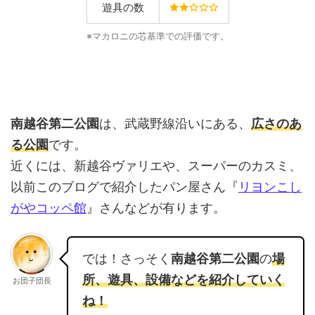
遊具の数
※マカロニの芯基準での評価です。
南越谷第二公園
は、武蔵野線沿いにある、
広さのあ
る公園
です。
近くには、新越谷ヴァリエや、スーパーのカスミ、
以前このブログで紹介したパン屋さん『
リヨンこし
がやコッペ館
』さんなどが有ります。
では！さっそく
南越谷第二公園
の
場
所、遊具、設備などを紹介していく
お団子団長
ね！