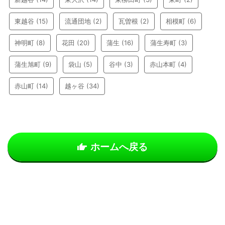
東越谷
(15)
流通団地
(2)
瓦曽根
(2)
相模町
(6)
神明町
(8)
花田
(20)
蒲生
(16)
蒲生寿町
(3)
蒲生旭町
(9)
袋山
(5)
谷中
(3)
赤山本町
(4)
赤山町
(14)
越ヶ谷
(34)
ホームへ戻る