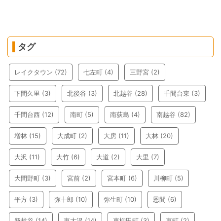
タグ
レイクタウン
(72)
七左町
(4)
三野宮
(2)
下間久里
(3)
北後谷
(3)
北越谷
(28)
千間台東
(3)
千間台西
(12)
南町
(5)
南荻島
(4)
南越谷
(82)
増林
(15)
大成町
(2)
大房
(11)
大林
(20)
大沢
(11)
大竹
(6)
大道
(2)
大里
(7)
大間野町
(3)
宮前
(2)
宮本町
(6)
川柳町
(5)
平方
(3)
弥十郎
(10)
弥生町
(10)
恩間
(6)
新越谷
(14)
東大沢
(14)
東柳田町
(3)
東町
(2)