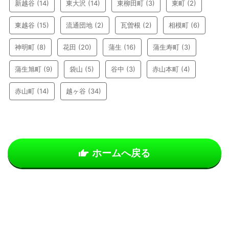
新越谷
(14)
東大沢
(14)
東柳田町
(3)
東町
(2)
東越谷
(15)
流通団地
(2)
瓦曽根
(2)
相模町
(6)
神明町
(8)
花田
(20)
蒲生
(16)
蒲生寿町
(3)
蒲生旭町
(9)
袋山
(5)
谷中
(3)
赤山本町
(4)
赤山町
(14)
越ヶ谷
(34)
ホームへ戻る