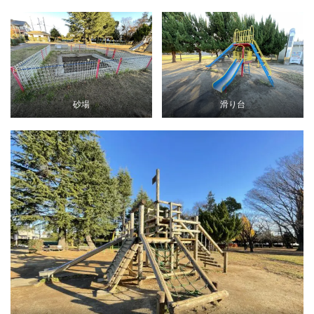
砂場
滑り台