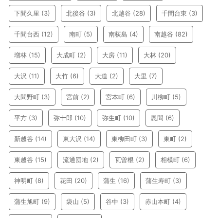
下間久里
(3)
北後谷
(3)
北越谷
(28)
千間台東
(3)
千間台西
(12)
南町
(5)
南荻島
(4)
南越谷
(82)
増林
(15)
大成町
(2)
大房
(11)
大林
(20)
大沢
(11)
大竹
(6)
大道
(2)
大里
(7)
大間野町
(3)
宮前
(2)
宮本町
(6)
川柳町
(5)
平方
(3)
弥十郎
(10)
弥生町
(10)
恩間
(6)
新越谷
(14)
東大沢
(14)
東柳田町
(3)
東町
(2)
東越谷
(15)
流通団地
(2)
瓦曽根
(2)
相模町
(6)
神明町
(8)
花田
(20)
蒲生
(16)
蒲生寿町
(3)
蒲生旭町
(9)
袋山
(5)
谷中
(3)
赤山本町
(4)