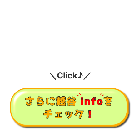
＼Click♪／