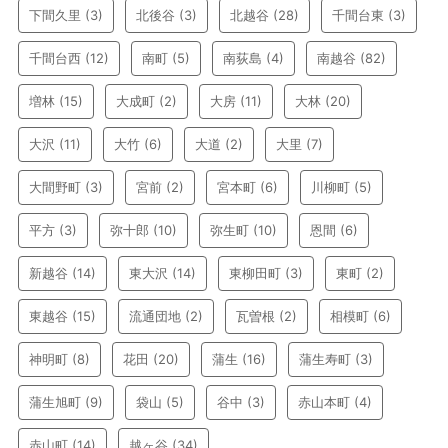
下間久里
(3)
北後谷
(3)
北越谷
(28)
千間台東
(3)
千間台西
(12)
南町
(5)
南荻島
(4)
南越谷
(82)
増林
(15)
大成町
(2)
大房
(11)
大林
(20)
大沢
(11)
大竹
(6)
大道
(2)
大里
(7)
大間野町
(3)
宮前
(2)
宮本町
(6)
川柳町
(5)
平方
(3)
弥十郎
(10)
弥生町
(10)
恩間
(6)
新越谷
(14)
東大沢
(14)
東柳田町
(3)
東町
(2)
東越谷
(15)
流通団地
(2)
瓦曽根
(2)
相模町
(6)
神明町
(8)
花田
(20)
蒲生
(16)
蒲生寿町
(3)
蒲生旭町
(9)
袋山
(5)
谷中
(3)
赤山本町
(4)
赤山町
(14)
越ヶ谷
(34)