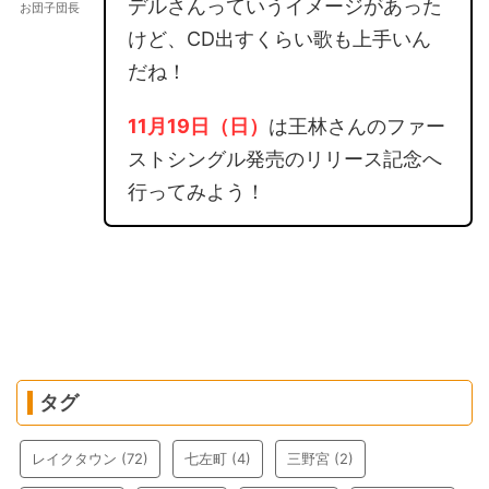
デルさんっていうイメージがあった
お団子団長
けど、CD出すくらい歌も上手いん
だね！
11月19日（日）
は王林さんのファー
ストシングル発売のリリース記念へ
行ってみよう！
タグ
レイクタウン
(72)
七左町
(4)
三野宮
(2)