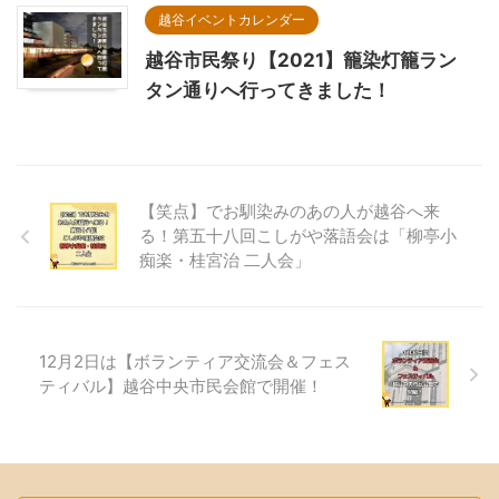
越谷イベントカレンダー
越谷市民祭り【2021】籠染灯籠ラン
タン通りへ行ってきました！
【笑点】でお馴染みのあの人が越谷へ来
る！第五十八回こしがや落語会は「柳亭小
痴楽・桂宮治 二人会」
12月2日は【ボランティア交流会＆フェス
ティバル】越谷中央市民会館で開催！