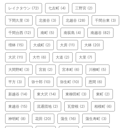
レイクタウン
(72)
七左町
(4)
三野宮
(2)
下間久里
(3)
北後谷
(3)
北越谷
(28)
千間台東
(3)
千間台西
(12)
南町
(5)
南荻島
(4)
南越谷
(82)
増林
(15)
大成町
(2)
大房
(11)
大林
(20)
大沢
(11)
大竹
(6)
大道
(2)
大里
(7)
大間野町
(3)
宮前
(2)
宮本町
(6)
川柳町
(5)
平方
(3)
弥十郎
(10)
弥生町
(10)
恩間
(6)
新越谷
(14)
東大沢
(14)
東柳田町
(3)
東町
(2)
東越谷
(15)
流通団地
(2)
瓦曽根
(2)
相模町
(6)
神明町
(8)
花田
(20)
蒲生
(16)
蒲生寿町
(3)