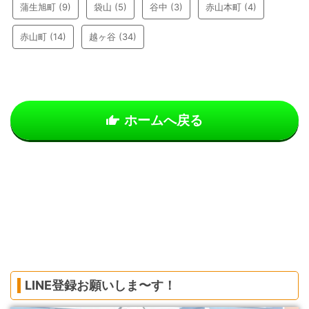
蒲生旭町
(9)
袋山
(5)
谷中
(3)
赤山本町
(4)
赤山町
(14)
越ヶ谷
(34)
ホームへ戻る
LINE登録お願いしま〜す！