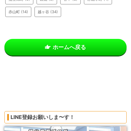
赤山町
(14)
越ヶ谷
(34)
ホームへ戻る
LINE登録お願いしま〜す！