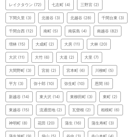
レイクタウン
(72)
七左町
(4)
三野宮
(2)
下間久里
(3)
北後谷
(3)
北越谷
(28)
千間台東
(3)
千間台西
(12)
南町
(5)
南荻島
(4)
南越谷
(82)
増林
(15)
大成町
(2)
大房
(11)
大林
(20)
大沢
(11)
大竹
(6)
大道
(2)
大里
(7)
大間野町
(3)
宮前
(2)
宮本町
(6)
川柳町
(5)
平方
(3)
弥十郎
(10)
弥生町
(10)
恩間
(6)
新越谷
(14)
東大沢
(14)
東柳田町
(3)
東町
(2)
東越谷
(15)
流通団地
(2)
瓦曽根
(2)
相模町
(6)
神明町
(8)
花田
(20)
蒲生
(16)
蒲生寿町
(3)
蒲生旭町
(9)
袋山
(5)
谷中
(3)
赤山本町
(4)