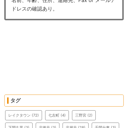
名前、年齢、住所、連絡先、Fax or メールア
ドレスの確認あり。
タグ
レイクタウン
(72)
七左町
(4)
三野宮
(2)
下間久里
(3)
北後谷
(3)
北越谷
(28)
千間台東
(3)