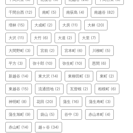
千間台西
(12)
南町
(5)
南荻島
(4)
南越谷
(82)
増林
(15)
大成町
(2)
大房
(11)
大林
(20)
大沢
(11)
大竹
(6)
大道
(2)
大里
(7)
大間野町
(3)
宮前
(2)
宮本町
(6)
川柳町
(5)
平方
(3)
弥十郎
(10)
弥生町
(10)
恩間
(6)
新越谷
(14)
東大沢
(14)
東柳田町
(3)
東町
(2)
東越谷
(15)
流通団地
(2)
瓦曽根
(2)
相模町
(6)
神明町
(8)
花田
(20)
蒲生
(16)
蒲生寿町
(3)
蒲生旭町
(9)
袋山
(5)
谷中
(3)
赤山本町
(4)
赤山町
(14)
越ヶ谷
(34)