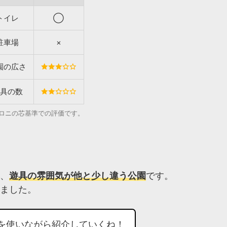
トイレ
◯
駐車場
×
園の広さ
具の数
カロニの芯基準での評価です。
、
遊具の雰囲気が他と少し違う公園
です。
ました。
を使いながら紹介していくね！