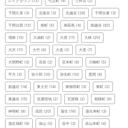
レイクタウン
(72)
七左町
(4)
三野宮
(2)
下間久里
(3)
北後谷
(3)
北越谷
(28)
千間台東
(3)
千間台西
(12)
南町
(5)
南荻島
(4)
南越谷
(82)
増林
(15)
大成町
(2)
大房
(11)
大林
(20)
大沢
(11)
大竹
(6)
大道
(2)
大里
(7)
大間野町
(3)
宮前
(2)
宮本町
(6)
川柳町
(5)
平方
(3)
弥十郎
(10)
弥生町
(10)
恩間
(6)
新越谷
(14)
東大沢
(14)
東柳田町
(3)
東町
(2)
東越谷
(15)
流通団地
(2)
瓦曽根
(2)
相模町
(6)
神明町
(8)
花田
(20)
蒲生
(16)
蒲生寿町
(3)
蒲生旭町
(9)
袋山
(5)
谷中
(3)
赤山本町
(4)