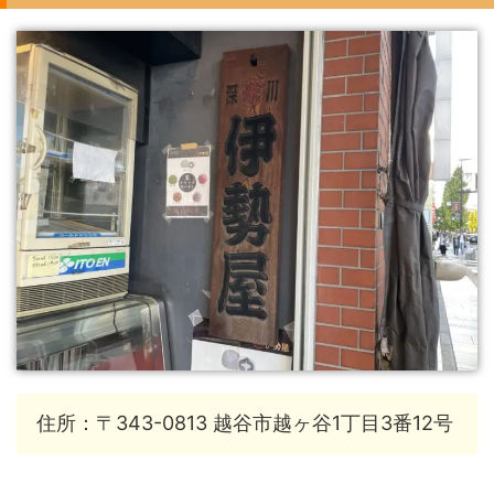
住所：〒343-0813 越谷市越ヶ谷1丁目3番12号