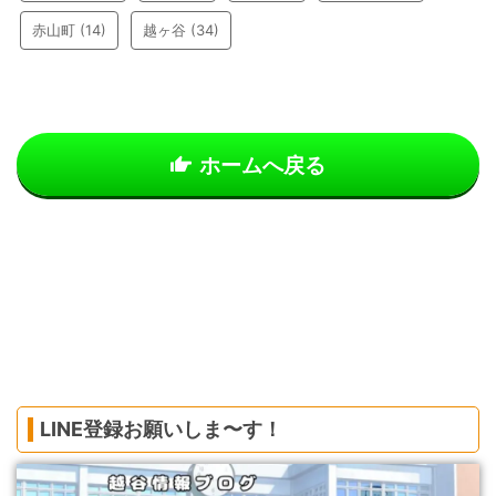
赤山町
(14)
越ヶ谷
(34)
ホームへ戻る
LINE登録お願いしま〜す！