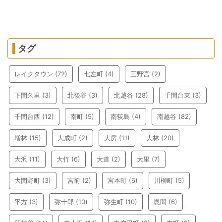
タグ
レイクタウン
(72)
七左町
(4)
三野宮
(2)
下間久里
(3)
北後谷
(3)
北越谷
(28)
千間台東
(3)
千間台西
(12)
南町
(5)
南荻島
(4)
南越谷
(82)
増林
(15)
大成町
(2)
大房
(11)
大林
(20)
大沢
(11)
大竹
(6)
大道
(2)
大里
(7)
大間野町
(3)
宮前
(2)
宮本町
(6)
川柳町
(5)
平方
(3)
弥十郎
(10)
弥生町
(10)
恩間
(6)