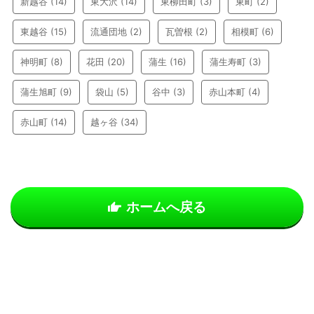
新越谷
(14)
東大沢
(14)
東柳田町
(3)
東町
(2)
東越谷
(15)
流通団地
(2)
瓦曽根
(2)
相模町
(6)
神明町
(8)
花田
(20)
蒲生
(16)
蒲生寿町
(3)
蒲生旭町
(9)
袋山
(5)
谷中
(3)
赤山本町
(4)
赤山町
(14)
越ヶ谷
(34)
ホームへ戻る