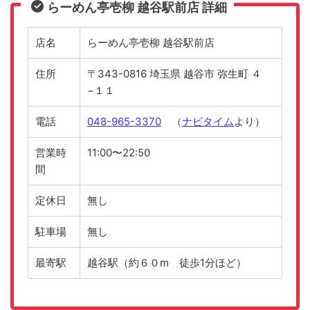
らーめん亭壱柳 越谷駅前店 詳細
店名
らーめん亭壱柳 越谷駅前店
住所
〒343-0816 埼玉県 越谷市 弥生町 ４
−１１
電話
048-965-3370
（
ナビタイム
より）
営業時
11:00〜22:50
間
定休日
無し
駐車場
無し
最寄駅
越谷駅（約６０m 徒歩1分ほど）