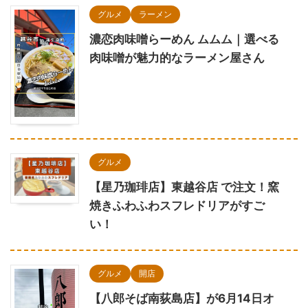
グルメ
ラーメン
濃恋肉味噌らーめん ムムム｜選べる
肉味噌が魅力的なラーメン屋さん
グルメ
【星乃珈琲店】東越谷店 で注文！窯
焼きふわふわスフレドリアがすご
い！
グルメ
開店
【八郎そば南荻島店】が6月14日オ