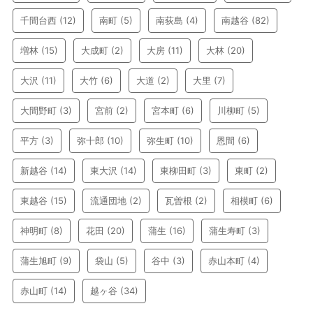
千間台西
(12)
南町
(5)
南荻島
(4)
南越谷
(82)
増林
(15)
大成町
(2)
大房
(11)
大林
(20)
大沢
(11)
大竹
(6)
大道
(2)
大里
(7)
大間野町
(3)
宮前
(2)
宮本町
(6)
川柳町
(5)
平方
(3)
弥十郎
(10)
弥生町
(10)
恩間
(6)
新越谷
(14)
東大沢
(14)
東柳田町
(3)
東町
(2)
東越谷
(15)
流通団地
(2)
瓦曽根
(2)
相模町
(6)
神明町
(8)
花田
(20)
蒲生
(16)
蒲生寿町
(3)
蒲生旭町
(9)
袋山
(5)
谷中
(3)
赤山本町
(4)
赤山町
(14)
越ヶ谷
(34)