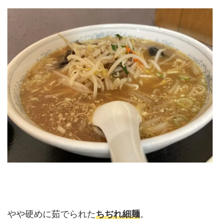
やや硬めに茹でられた
ちぢれ細麺
。