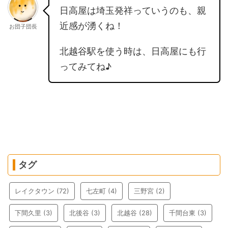
日高屋は埼玉発祥っていうのも、親
近感が湧くね！
お団子団長
北越谷駅を使う時は、日高屋にも行
ってみてね♪
タグ
レイクタウン
(72)
七左町
(4)
三野宮
(2)
下間久里
(3)
北後谷
(3)
北越谷
(28)
千間台東
(3)