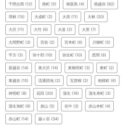
千間台西
(12)
南町
(5)
南荻島
(4)
南越谷
(82)
増林
(15)
大成町
(2)
大房
(11)
大林
(20)
大沢
(11)
大竹
(6)
大道
(2)
大里
(7)
大間野町
(3)
宮前
(2)
宮本町
(6)
川柳町
(5)
平方
(3)
弥十郎
(10)
弥生町
(10)
恩間
(6)
新越谷
(14)
東大沢
(14)
東柳田町
(3)
東町
(2)
東越谷
(15)
流通団地
(2)
瓦曽根
(2)
相模町
(6)
神明町
(8)
花田
(20)
蒲生
(16)
蒲生寿町
(3)
蒲生旭町
(9)
袋山
(5)
谷中
(3)
赤山本町
(4)
赤山町
(14)
越ヶ谷
(34)