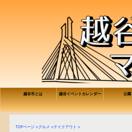
越谷市とは
越谷イベントカレンダー
公園
TOPページ
>
グルメ
>
テイクアウト
>