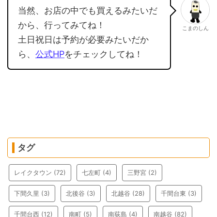
当然、お店の中でも買えるみたいだ
から、行ってみてね！
こまのしん
土日祝日は予約が必要みたいだか
ら、
公式HP
をチェックしてね！
タグ
レイクタウン
(72)
七左町
(4)
三野宮
(2)
下間久里
(3)
北後谷
(3)
北越谷
(28)
千間台東
(3)
千間台西
(12)
南町
(5)
南荻島
(4)
南越谷
(82)