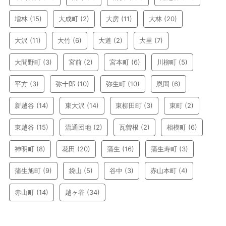
増林
(15)
大成町
(2)
大房
(11)
大林
(20)
大沢
(11)
大竹
(6)
大道
(2)
大里
(7)
大間野町
(3)
宮前
(2)
宮本町
(6)
川柳町
(5)
平方
(3)
弥十郎
(10)
弥生町
(10)
恩間
(6)
新越谷
(14)
東大沢
(14)
東柳田町
(3)
東町
(2)
東越谷
(15)
流通団地
(2)
瓦曽根
(2)
相模町
(6)
神明町
(8)
花田
(20)
蒲生
(16)
蒲生寿町
(3)
蒲生旭町
(9)
袋山
(5)
谷中
(3)
赤山本町
(4)
赤山町
(14)
越ヶ谷
(34)