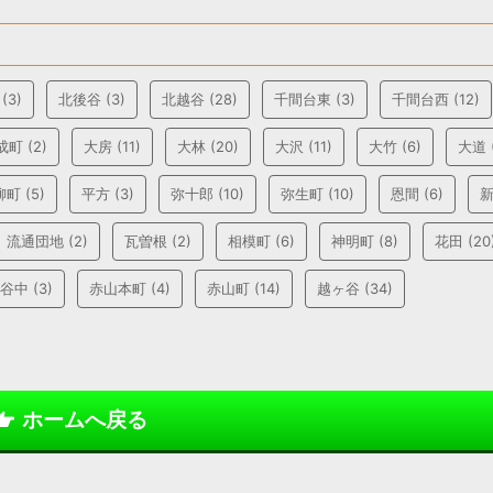
(3)
北後谷
(3)
北越谷
(28)
千間台東
(3)
千間台西
(12)
成町
(2)
大房
(11)
大林
(20)
大沢
(11)
大竹
(6)
大道
柳町
(5)
平方
(3)
弥十郎
(10)
弥生町
(10)
恩間
(6)
流通団地
(2)
瓦曽根
(2)
相模町
(6)
神明町
(8)
花田
(20
谷中
(3)
赤山本町
(4)
赤山町
(14)
越ヶ谷
(34)
ホームへ戻る