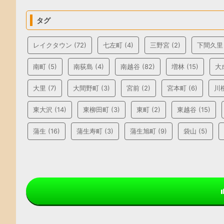
タグ
レイクタウン
(72)
七左町
(4)
三野宮
(2)
下間久里
南町
(5)
南荻島
(4)
南越谷
(82)
増林
(15)
大
大里
(7)
大間野町
(3)
宮前
(2)
宮本町
(6)
川
東大沢
(14)
東柳田町
(3)
東町
(2)
東越谷
(15)
蒲生
(16)
蒲生寿町
(3)
蒲生旭町
(9)
袋山
(5)