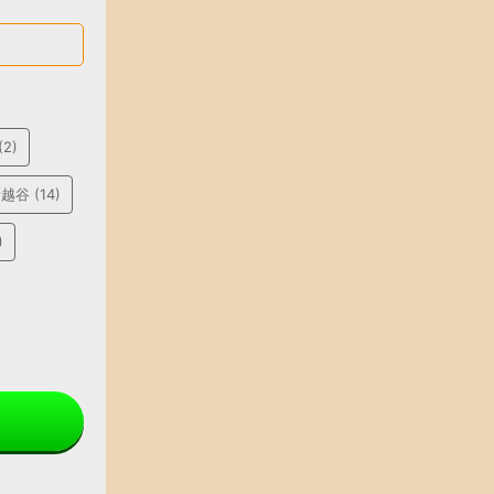
(2)
新越谷
(14)
)