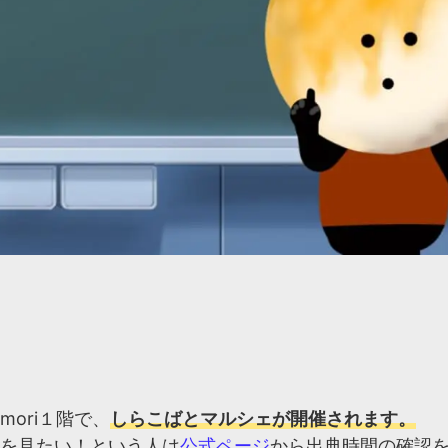
ori１階で、
しらこばとマルシェが開催されます。
を見たい！という人は
公式ページ
から出典時間の確認