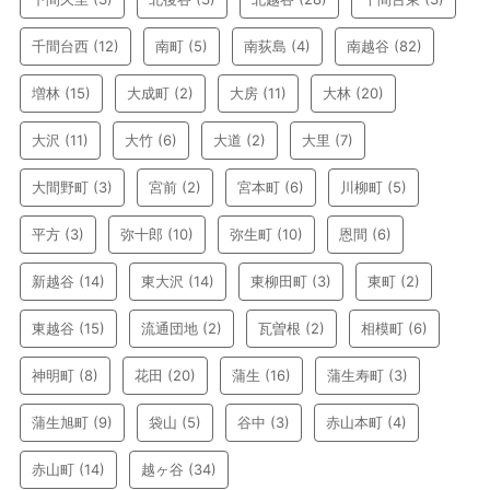
千間台西
(12)
南町
(5)
南荻島
(4)
南越谷
(82)
増林
(15)
大成町
(2)
大房
(11)
大林
(20)
大沢
(11)
大竹
(6)
大道
(2)
大里
(7)
大間野町
(3)
宮前
(2)
宮本町
(6)
川柳町
(5)
平方
(3)
弥十郎
(10)
弥生町
(10)
恩間
(6)
新越谷
(14)
東大沢
(14)
東柳田町
(3)
東町
(2)
東越谷
(15)
流通団地
(2)
瓦曽根
(2)
相模町
(6)
神明町
(8)
花田
(20)
蒲生
(16)
蒲生寿町
(3)
蒲生旭町
(9)
袋山
(5)
谷中
(3)
赤山本町
(4)
赤山町
(14)
越ヶ谷
(34)