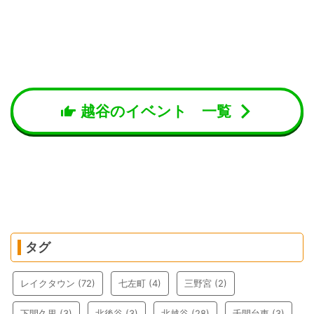
越谷のイベント 一覧
タグ
レイクタウン
(72)
七左町
(4)
三野宮
(2)
下間久里
(3)
北後谷
(3)
北越谷
(28)
千間台東
(3)