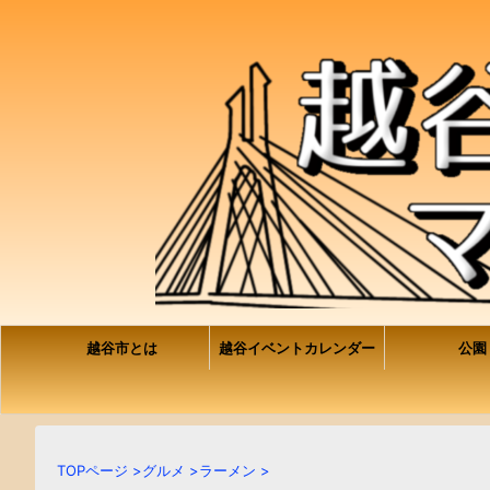
越谷市とは
越谷イベントカレンダー
公園
TOPページ
>
グルメ
>
ラーメン
>