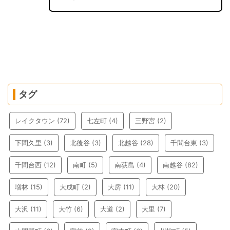
タグ
レイクタウン
(72)
七左町
(4)
三野宮
(2)
下間久里
(3)
北後谷
(3)
北越谷
(28)
千間台東
(3)
千間台西
(12)
南町
(5)
南荻島
(4)
南越谷
(82)
増林
(15)
大成町
(2)
大房
(11)
大林
(20)
大沢
(11)
大竹
(6)
大道
(2)
大里
(7)