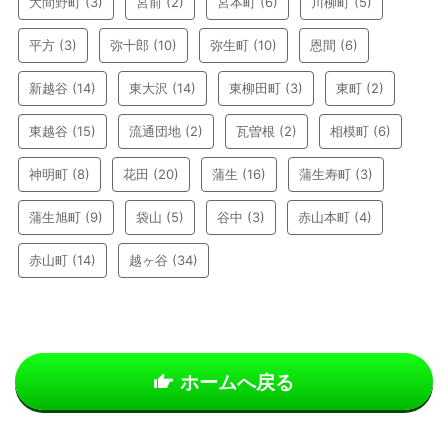
大間野町
(3)
宮前
(2)
宮本町
(6)
川柳町
(5)
平方
(3)
弥十郎
(10)
弥生町
(10)
恩間
(6)
新越谷
(14)
東大沢
(14)
東柳田町
(3)
東町
(2)
東越谷
(15)
流通団地
(2)
瓦曽根
(2)
相模町
(6)
神明町
(8)
花田
(20)
蒲生
(16)
蒲生寿町
(3)
蒲生旭町
(9)
袋山
(5)
谷中
(3)
赤山本町
(4)
赤山町
(14)
越ヶ谷
(34)
ホームへ戻る